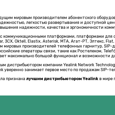
дущим мировым производителем абонентского оборудов
дежностью, легкостью развертывания и доступной ценой
повышения надежности, качества и эргономичности ком
 с коммуникационными платформами, платформами для 
 3CX, Oktell, Elastix, Asterisk, МТА, Агат-РТ, Элтекс, Fl
ом мировых производителей телефонных гарнитур, SIP-д
ийские операторы связи, такие как Ростелеком, Telefón
лучает максимально большой функционал и возможности д
м дистрибьютором компании Yealink Network Technology
ink уверенно занимает первое место по продажам SIP-те
ыла признана
лучшим дистрибьютором Yealink
в мире 