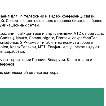
ания для IP-телефонии и видео-конференц-связи.
. Сегодня клиенты во всех отраслях бизнеса в более
муникационных сетей.
создания call-центров и виртуальными АТС от ведущих
at, Светец, Манго, Communigate, Протей, ИскраУралТел,
омофонов, SIP-камер, гигабитных коммутаторов и
ica, КазахТелеком, МТТ, Телфин и т. д. рекомендуют
ля доработки.
 на территории России, Беларуси, Казахстана и
лефонов.
по комплексной оценке вендора.