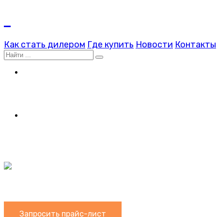
Как стать дилером
Где купить
Новости
Контакты
Yealink MeetingEye 500:
интеграционный кодек ВКС для конференц-залов 
IP-DECT-система W90
Масштабируемость и мобильность бизнеса
Единственный платиновый дистрибьютор и ст
Запросить прайс-лист