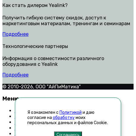
Как стать дилером Yealink?
Получить гибкую систему скидок, доступ к
маркетинговым материалам, тренингам и семинарам
Подробнее
Технологические партнеры
Информация о совместимости различного
оборудования с Yealink
Подробнее
© 2010-2026, ООО "АйПиМатика"
Меню
Контакты
Я ознакомлен с
Политикой
и даю
Техническая поддержка
согласие на
обработку
моих
Как стать дилером
персональных данных и файлов Cookie.
Список неавторизованных реселлеров
Новости
Соглашаюсь