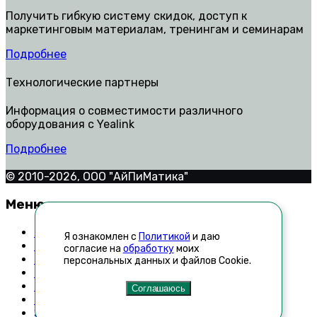
Получить гибкую систему скидок, доступ к
маркетинговым материалам, тренингам и семинарам
Подробнее
Технологические партнеры
Информация о совместимости различного
оборудования с Yealink
Подробнее
© 2010-2026, ООО "АйПиМатика"
Меню
Контакты
Я ознакомлен с
Политикой
и даю
Техническая поддержка
согласие на
обработку
моих
Как стать дилером
персональных данных и файлов Cookie.
Список неавторизованных реселлеров
Новости
Соглашаюсь
Технологические партнеры
Запросить прайс-лист