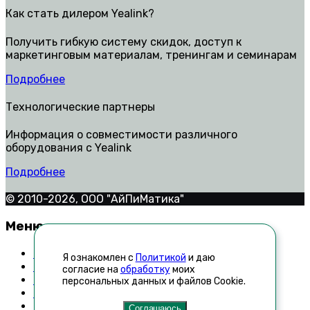
Как стать дилером Yealink?
Получить гибкую систему скидок, доступ к
маркетинговым материалам, тренингам и семинарам
Подробнее
Технологические партнеры
Информация о совместимости различного
оборудования с Yealink
Подробнее
© 2010-2026, ООО "АйПиМатика"
Меню
Контакты
Я ознакомлен с
Политикой
и даю
Техническая поддержка
согласие на
обработку
моих
Как стать дилером
персональных данных и файлов Cookie.
Список неавторизованных реселлеров
Новости
Соглашаюсь