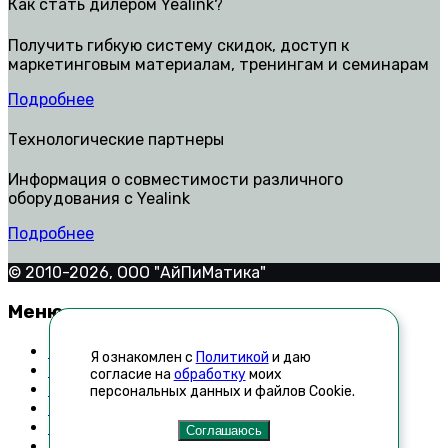
Как стать дилером Yealink?
Получить гибкую систему скидок, доступ к
маркетинговым материалам, тренингам и семинарам
Подробнее
Технологические партнеры
Информация о совместимости различного
оборудования с Yealink
Подробнее
© 2010-2026, ООО "АйПиМатика"
Меню
Контакты
Я ознакомлен с
Политикой
и даю
Техническая поддержка
согласие на
обработку
моих
Как стать дилером
персональных данных и файлов Cookie.
Список неавторизованных реселлеров
Новости
Соглашаюсь
Технологические партнеры