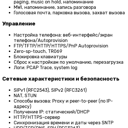
paging, music on hold, напоминание
MWI, напоминание, запись разговора
Голосовая почта, парковка вызова, захват вызова
Управление
Настройка телефона: веб-интерфейс/экран
телефона/Autoprovision
FTP/TFTP/HTTP/HTTPS/PnP Autoprovision
Zero-sp-touch, TR069
Блокировка клавиатуры
Сброс к настройкам по умолчанию, перезагрузка
Логи: PCAP Trace, system log
Сетевые характеристики и безопасность
SIPv1 (RFC2543), SIPv2 (RFC3261)
NAT, STUN
Способы вызова: Proxy и peer-to-peer (по IP-
адресу)
Получение IP: статический/DHCP
HTTP/HTTPS-сервер
Синхронизация времени и даты через SNTP