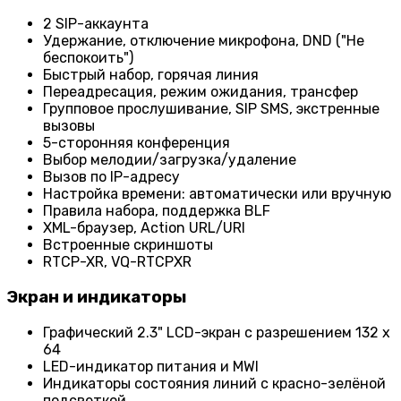
2 SIP-аккаунта
Удержание, отключение микрофона, DND ("Не
беспокоить")
Быстрый набор, горячая линия
Переадресация, режим ожидания, трансфер
Групповое прослушивание, SIP SMS, экстренные
вызовы
5-сторонняя конференция
Выбор мелодии/загрузка/удаление
Вызов по IP-адресу
Настройка времени: автоматически или вручную
Правила набора, поддержка BLF
XML-браузер, Action URL/URI
Встроенные скриншоты
RTCP-XR, VQ-RTCPXR
Экран и индикаторы
Графический 2.3" LCD-экран с разрешением 132 х
64
LED-индикатор питания и MWI
Индикаторы состояния линий с красно-зелёной
подсветкой