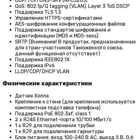
UDP/TCP/DNS-SRV (RFC3263)
QoS: 802.1p/Q tagging (VLAN), Layer 3 ToS DSCP
Поддержка TLS 1.3
Управление HTTPS-сертификатами
AES-шифрование конфигурационных файлов
Поддержка стандартов шифрования и
идентификации (MD5 и MD5-sess)
SRTP (Внимание! В продуктах, предназначенных
для стран-участников Таможенного союза,
данный функционал отсутствует)
Поддержка IEEE802.1X
Поддержка IPv6
LLDP/CDP/DHCP VLAN
Физические характеристики
Датчик Холла
Крепление к стене (для крепления используется
комплектная подставка телефона)
Поддержка PoE 802.3af, class 1
2 х RJ45 Ethernet-порта 10/100 Мбит/с
1 х RJ9 для подключения трубки
1 х RJ9 для подключения гарнитуры
Блок питания: вход 100-240 В AC, выход 5 В, 0,6