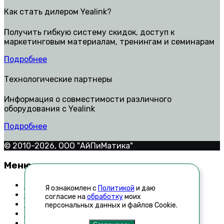
Как стать дилером Yealink?
Получить гибкую систему скидок, доступ к
маркетинговым материалам, тренингам и семинарам
Подробнее
Технологические партнеры
Информация о совместимости различного
оборудования с Yealink
Подробнее
© 2010-2026, ООО "АйПиМатика"
Меню
Контакты
Я ознакомлен с
Политикой
и даю
Техническая поддержка
согласие на
обработку
моих
Как стать дилером
персональных данных и файлов Cookie.
Список неавторизованных реселлеров
Новости