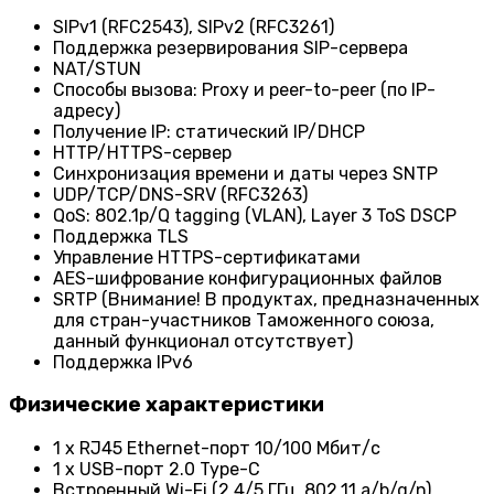
SIPv1 (RFC2543), SIPv2 (RFC3261)
Поддержка резервирования SIP-сервера
NAT/STUN
Способы вызова: Proxy и peer-to-peer (по IP-
адресу)
Получение IP: статический IP/DHCP
HTTP/HTTPS-сервер
Синхронизация времени и даты через SNTP
UDP/TCP/DNS-SRV (RFC3263)
QoS: 802.1p/Q tagging (VLAN), Layer 3 ToS DSCP
Поддержка TLS
Управление HTTPS-сертификатами
AES-шифрование конфигурационных файлов
SRTP (Внимание! В продуктах, предназначенных
для стран-участников Таможенного союза,
данный функционал отсутствует)
Поддержка IPv6
Физические характеристики
1 х RJ45 Ethernet-порт 10/100 Мбит/с
1 x USB-порт 2.0 Type-C
Встроенный Wi-Fi (2,4/5 ГГц, 802.11 a/b/g/n)