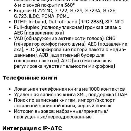
6 м с зоной покрытия 360°
Кодеки: G.722.1C, G.722, G.729, G.729A, G.726,
G.723, iLBC, PCMA, PCMU
DTMF: In-band, Out-of-band (RFC 2833), SIP INFO
Full-duplex (полнодуплексная) громкая связь с
AEC (подавление эха)
VAD (обнаружение активности голоса), CNG
(генератор комфортного шума), AEC (подавление
эха), PLC (маркирование потери пакета с медиа-
данными), AJB (адаптивный буфер для
голосовых пакетов), AGC (автоматическая
регулировка чувствительности микрофона)
Телефонные книги
Локальная телефонная книга на 1000 контактов
Удалённая записная книга XML, поддержка LDAP
Поиск по записным книгам, импорт/экспорт
локальной записной книги, чёрный список
История вызовов: набранные/принятые/
пропущенные/переадресованные
Интеграция с IP-АТС