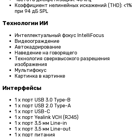
Коэффициент нелинейных искажений (THD): <1%
при 94 дБ SPL
Технологии ИИ
Интеллектуальный фокус IntelliFocus
Видеоограждение
Автокадрирование
Наведение на говорящего
Технология сверхвысокого разрешения
изображения
Мультифокус
Картинка в картинке
Интерфейсы
1 x порт USB 3.0 Type-B
1 x порт USB 2.0 Type-A
1 x порт USB-C
1 x порт Yealink VCH (RJ45)
1 x порт 3,5 мм Line-in
1 x порт 3,5 мм Line-out
1 x порт питания