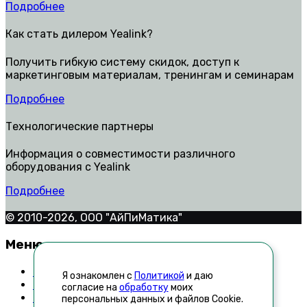
Подробнее
Как стать дилером Yealink?
Получить гибкую систему скидок, доступ к
маркетинговым материалам, тренингам и семинарам
Подробнее
Технологические партнеры
Информация о совместимости различного
оборудования с Yealink
Подробнее
© 2010-2026, ООО "АйПиМатика"
Меню
Контакты
Я ознакомлен с
Политикой
и даю
Техническая поддержка
согласие на
обработку
моих
Как стать дилером
персональных данных и файлов Cookie.