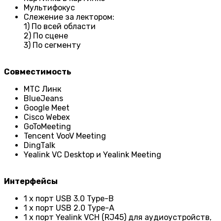
Мультифокус
Слежение за лектором:
1) По всей области
2) По сцене
3) По сегменту
Совместимость
МТС Линк
BlueJeans
Google Meet
Cisco Webex
GoToMeeting
Tencent VooV Meeting
DingTalk
Yealink VC Desktop и Yealink Meeting
Интерфейсы
1 x порт USB 3.0 Type-B
1 x порт USB 2.0 Type-A
1 x порт Yealink VCH (RJ45) для аудиоустройств,