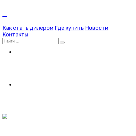
Как стать дилером
Где купить
Новости
Контакты
Yealink MeetingEye 500:
интеграционный кодек ВКС для конференц-
залов различных типов
IP-DECT-система W90
Масштабируемость и мобильность бизнеса
Единственный платиновый дистрибьютор и
стратегический партнер Yealink Network