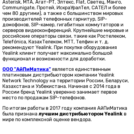
Asterisk, МТА, Агат-РТ, Элтекс, Flat, Светец, Манго,
Communigate, Протей, ИскраУралТел, САТЕЛ и более
чем 80 другими), а также с большинством мировых
производителей телефонных гарнитур, SIP-
домофонов, SIP-камер, гигабитных коммутаторов и
серверов видеоконференций. Крупнейшие мировые и
российские операторы связи, такие как Ростелеком,
Telefónica, КазахТелеком, МТТ, Телфин и т. д.
рекомендуют Yealink. При покупке оборудования
Yealink клиент получает максимально большой
функционал и возможности для доработки.
ООО "АйПиМатика"
является единственным
платиновым дистрибьютором компании Yealink
Network Technology на территории России, Беларуси,
Казахстана и Узбекистана. Начиная с 2014 года в
России бренд Yealink уверенно занимает первое
место по продажам SIP-телефонов.
По итогам работы в 2017 году компания АйПиМатика
была признана
лучшим дистрибьютором Yealink
в
мире по комплексной оценке вендора.