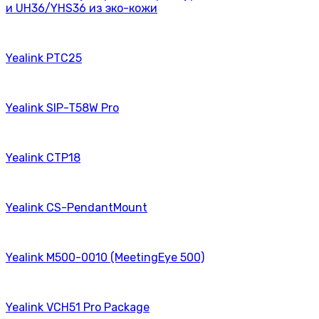
и UH36/YHS36 из эко-кожи
Yealink PTC25
Yealink SIP-T58W Pro
Yealink CTP18
Yealink CS-PendantMount
Yealink M500-0010 (MeetingEye 500)
Yealink VCH51 Pro Package