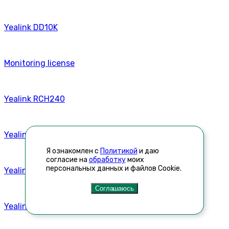
Yealink DD10K
Monitoring license
Yealink RCH240
Yealink RCH80
Я ознакомлен с
Политикой
и даю
согласие на
обработку
моих
персональных данных и файлов Cookie.
Yealink SIP-T30P
Соглашаюсь
Yealink W74H