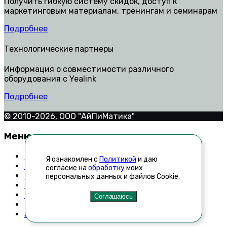
Получить гибкую систему скидок, доступ к
маркетинговым материалам, тренингам и семинарам
Подробнее
Технологические партнеры
Информация о совместимости различного
оборудования с Yealink
Подробнее
© 2010-2026, ООО "АйПиМатика"
Меню
Контакты
Я ознакомлен с
Политикой
и даю
Техническая поддержка
согласие на
обработку
моих
Как стать дилером
персональных данных и файлов Cookie.
Список неавторизованных реселлеров
Новости
Соглашаюсь
Технологические партнеры
Запросить прайс-лист